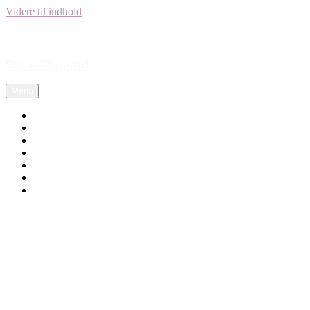
Videre til indhold
Stine Pilgaard
Menu
Forside
Udgivelser
Biografi
Presse
Foredrag
Kontakt
English